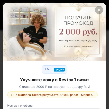
Краснодар, Ул. Колхозная 5
+7 918 977-37-27
ЗАПИСАТЬСЯ
КЛИНИКА ДОКТОРА ФЛЁДИ
⭐ 5.0 ·
ПроДок
Улучшите кожу с Revi за 1 визит
Скидка до 2000 ₽ на первую процедуру Revi
⭐ Не ожидала такого результата! Очень рада! - Мария С.
Номер телефона