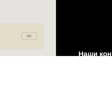
OK
Наши кон
Ежедневно 09:0
+7 918 977-37-
flodyaclinic@bk.
Ул. Колхозная 
ООО "ФЛОДИЯ"