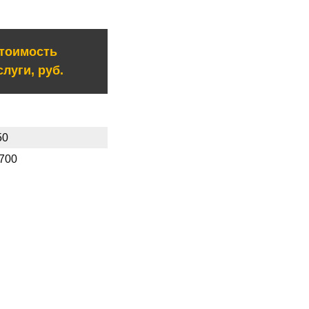
тоимость
слуги, руб.
50
 700