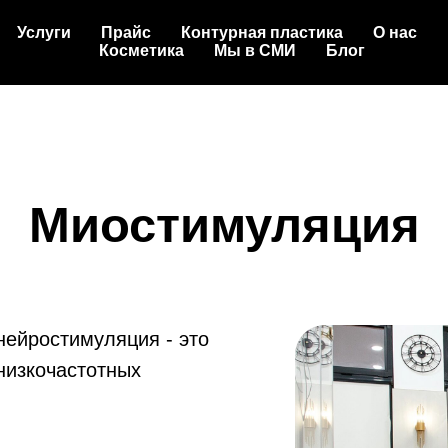
Услуги
Прайс
Контурная пластика
О нас
Косметика
Мы в СМИ
Блог
Миостимуляция
ейростимуляция - это
низкочастотных