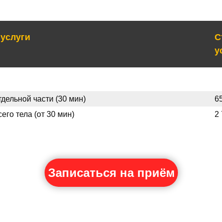
услуги
С
у
дельной части (30 мин)
6
го тела (от 30 мин)
2
Записаться на приём