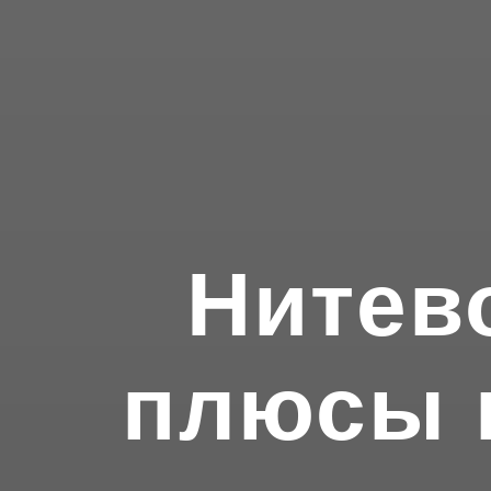
Нитев
плюсы 