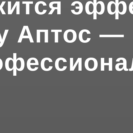
жится эффе
у Аптос —
офессиона