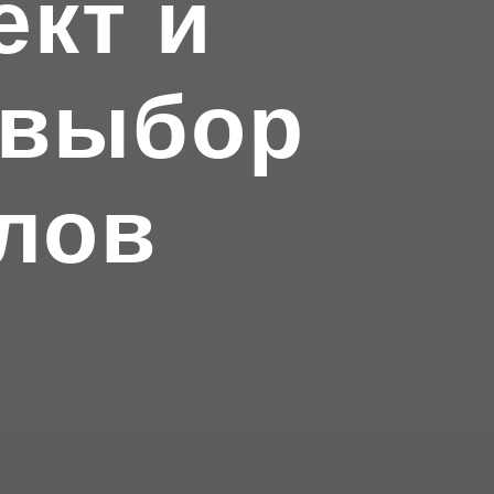
кт и
 выбор
лов