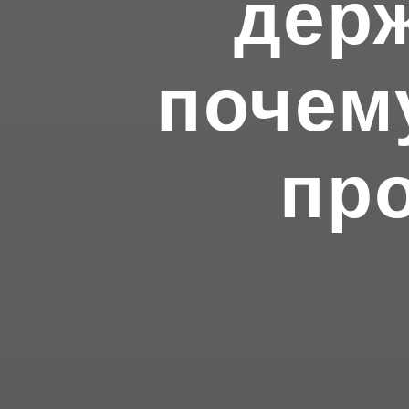
дер
почем
пр