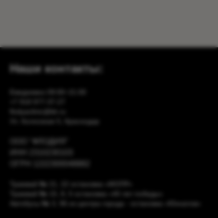
Наши контакты:
Ежедневно 09:00−21:00
+7 918 977-37-27
flodyaclinic@bk.ru
Ул. Колхозная 5, Краснодар
ООО "ФЛОДИЯ"
ИНН 2310230103
ОГРН 1222300048882
Трамвай
№
21, 22 остановка «МОПР»
Трамвай
№
15, 8, 5 остановка «40 лет победы»
Автобусы
№
3, 96 из центра города - остановка «Юннатов»