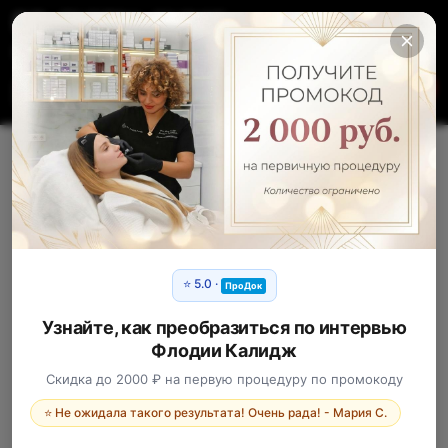
Краснодар, Ул. Колхозная 5
+7 918 977-37-27
ЗАПИСАТЬСЯ
Интервью Флодии Калидж
телеканалу Кубань 24
⭐ 5.0 ·
ПроДок
Узнайте, как преобразиться по интервью
Флодии Калидж
Скидка до 2000 ₽ на первую процедуру по промокоду
⭐ Не ожидала такого результата! Очень рада! - Мария С.